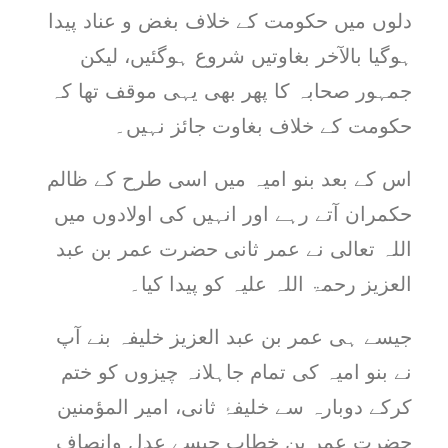
دلوں میں حکومت کے خلاف بغض و عناد پیدا
ہوگیا بالآخر بغاوتیں شروع ہوگئیں، لیکن
جمہور صحابہ کا پھر بھی یہی موقف تھا کہ
حکومت کے خلاف بغاوت جائز نہیں۔
اس کے بعد بنو امیہ میں اسی طرح کے ظالم
حکمران آتے رہے اور انہیں کی اولادوں میں
اللہ تعالی نے عمر ثانی حضرت عمر بن عبد
العزیز رحمۃ اللہ علیہ کو پیدا کیا۔
جیسے ہی عمر بن عبد العزیز خلیفہ بنے آپ
نے بنو امیہ کی تمام جاہلانہ چیزوں کو ختم
کرکے دوبارہ سے خلیفۂ ثانی، امیر المؤمنین
حضرت عمر بن خطاب جیسے عدل وانصاف