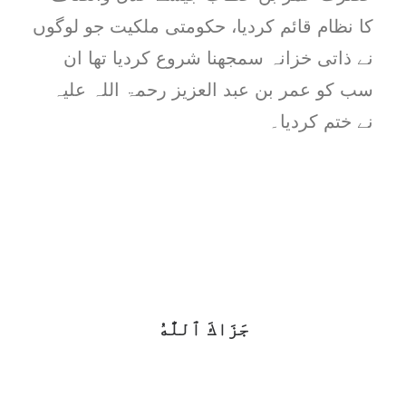
کا نظام قائم کردیا، حکومتی ملکیت جو لوگوں
نے ذاتی خزانہ سمجھنا شروع کردیا تھا ان
سب کو عمر بن عبد العزیز رحمۃ اللہ علیہ
نے ختم کردیا۔
جَزَاكَ ٱللَّٰهُ