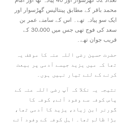
محمد باقر کے مطابق پینتالیس گھڑسوار اور
ایک سو پیادہ تھے۔ اس کے سامنے عمر بن
سعد کی فوج تھی جس میں 30،000 کے
قریب جوان تھے۔
حضرت حسین رضی اللہ عنہ کا موقف یہ
تھا کہ میں یزید جیسے آدمی پر بیعت
کرنے کے لئے تیار نہیں ہوں۔
نتیجہ یہ نکلا کہ آپ رضی اللہ عنہ کے
پاس کوفہ سے وفود آئے، کوفہ کا
گورنر ابن زیاد، یزید کا آدمی تھا،
بڑا ظالم تھا۔ اہل کوفہ کے وفود آئے