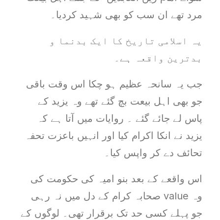
مرد تھے ان سب کو بھی شہید کردیا۔
یہ اسلامی تاریخ کا ایک بدنما و
بدترین واقعہ ہے۔
جب یہ سانحہ عظیم ہو چکا اس وقت باقی
جو بھی اہل بیعت بچ گئے تھے وہ یزید کے
پاس لے جائے گئے ۔ روایات میں آتا ہے کہ
یزید نے انکا اکرام کیا اور انہیں باعزت تحفہ
تحائف دے کر واپس کیا۔
اس واقعے کے بعد بنو امیہ کی حکومت کی
وہ value صحابہ کرام کے دل میں نہ رہی
جو پہلے کسی حد تک برقرار تھی۔ لوگوں کے