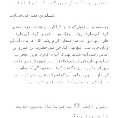
خوف یزید کے دل میں گھر کر لیا تھا ۔
مسلم بن عقیل کی شہادت:
جب مسلم بن عقیل کو شہید کیا گیا اس وقت حضرت حسین
کوفہ کی طرف روانہ ہوچکے تھے ۔ جب وہ کوفہ کی طرف
جارہے تھے تو بہت سے صحابہ کرام رضی اللہ عنہم نے آپ کو
وہاں جانے سے۔ منع بھی کیا، جن میں حضرت ابن عمر و ابن
عباس رضی الله عنہما تھے کہ آپ یہ کام نہ کریں، بعض نے
کہا مجھے آپ کی شہادت کا یقین ہے۔ کیوں کہ جس حالات
میں آپ جا رہے ہیں حکومت کوفہ سمجھے گی کہ بغاوت
کرنے آرہے ہیں لہذا وہ آپ کو اس case پر قتل کر دے گی
کہ آپ کی نیت حکومت کے خلاف بغاوت کرنا ہے۔
رسول اللہ ﷺ نے فرمایا: صحیح حدیث
کا مفہوم ہے :