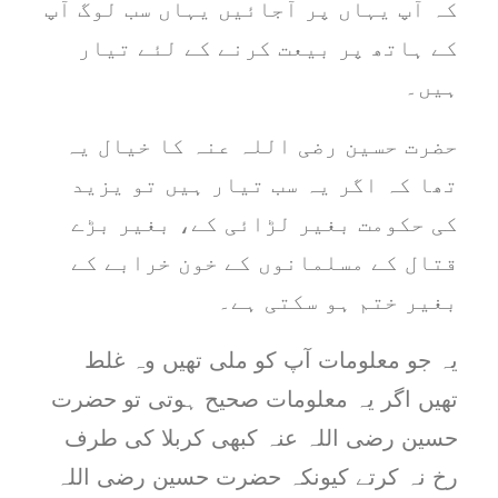
کہ آپ یہاں پر آجائیں یہاں سب لوگ آپ
کے ہاتھ پر بیعت کرنے کے لئے تیار
ہیں۔
حضرت حسین رضی اللہ عنہ کا خیال یہ
تھا کہ اگر یہ سب تیار ہیں تو یزید
کی حکومت بغیر لڑائی کے، بغیر بڑے
قتال کے مسلمانوں کے خون خرابے کے
بغیر ختم ہو سکتی ہے۔
یہ جو معلومات آپ کو ملی تھیں وہ غلط
تھیں اگر یہ معلومات صحیح ہوتی تو حضرت
حسین رضی اللہ عنہ کبھی کربلا کی طرف
رخ نہ کرتے کیونکہ حضرت حسین رضی اللہ