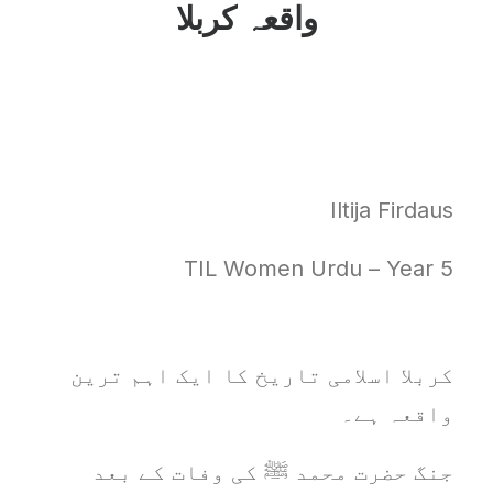
واقعہ کربلا
Iltija Firdaus
TIL Women Urdu – Year 5
کربلا اسلامی تاریخ کا ایک اہم ترین
واقعہ ہے۔
جنگ حضرت محمد ﷺ کی وفات کے بعد