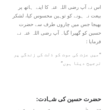
اس نے آپ رضی اللہ عنہ کا اپنے ہاتھ پر
بیعت نہ ہونے کو توہین محسوس کیا، لشکر
بھیجا جس میں چاروں طرف سے حضرت
حسین کو گھیرا گیا۔ آپ رضی اللہ عنہ نے
فرمایا :
“میں عزت کی موت کو ذلت کی زندگی پر
ترجیح دیتا ہوں”
حضرت حسین کی شہادت: