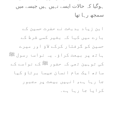
ہوگیا کہ حالات ایسے نہیں ہیں جیسے میں
سمجھ رہا تھا
ابن زیاد بدبخت نے حضرت حسین کے
بارے میں کہا کہ بغیر کسی شرط کے
حسین کو گرفتار کرکے لاؤ اور میرے
ہاتھ پر بیعت کراؤ۔ یہ نواسۂ رسول ﷺ
کی توہین تھی کہ حضور ﷺ کے نواسے کے
ساتھ ایک عام انسان جیسا برتاؤ کیا
جا رہا ہے، انہیں بیعت پر مجبور
کرایا جا رہا ہے۔