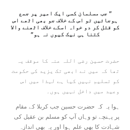
” جب مسلمان کسی ایک امیر پر جمع
ہوجائیں تو اس کے خلاف جو بھی اٹھے اس
کو قتل کر دو خواہ اسکے خلاف اٹھنے والا
کتنا ہی نیک کیوں نہ ہو”
حضرت حسین رضی اللہ عنہ کا موقف یہ
تھا کہ میں نے ابھی تک یزید کی حکومت
کو تسلیم نہیں کیا ہے لہذا میں اس
وعید میں داخل نہیں ہوں۔
ہوا یہ کہ حضرت حسین جب کربلا کے مقام
پر پہنچے تو وہاں آپ کو مسلم بن عقیل کی
شہادت کا بھی علم ہوا اور یہ بھی اندازہ