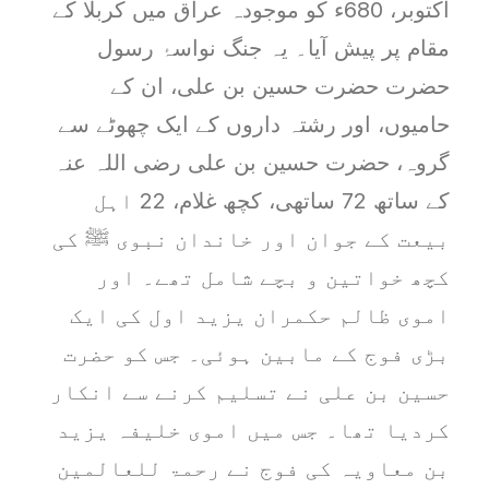
اکتوبر، 680ء کو موجودہ عراق میں کربلا کے
مقام پر پیش آیا۔ یہ جنگ نواسۂ رسول
حضرت حضرت حسین بن علی، ان کے
حامیوں، اور رشتہ داروں کے ایک چھوٹے سے
گروہ، حضرت حسین بن علی رضی اللہ عنہ
کے ساتھ 72 ساتھی، کچھ غلام، 22 اہل
بیعت کے جوان اور خاندان نبوی ﷺ کی
کچھ خواتین و بچے شامل تھے۔ اور
اموی ظالم حکمران یزید اول کی ایک
بڑی فوج کے مابین ہوئی۔ جس کو حضرت
حسین بن علی نے تسلیم کرنے سے انکار
کردیا تھا۔ جس میں اموی خلیفہ یزید
بن معاویہ کی فوج نے رحمۃ للعالمین