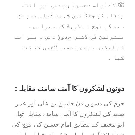
ﷺ کے نواسے حسین بن علی اور انکے
رفقاء کو جنگ میں شہید کیا۔ عمر بن
سعد کی فوج نے کربلا کی صحرا میں
مقتولین کی لاشیں چھوڑ دیں ۔ بنی اسد
کے لوگوں نے تین دفعہ لاشوں کو دفن
کیا ۔
دونوں لشکروں کا آمنے سامنے مقابلہ:
حرم کی دسویں دن حسین بن علی اور عمر
سعد کی لشکروں کا آمنے سامنے مقابلہ تھا۔
ابو مخنف کے مطابق امام حسین کی فوج کی
تعداد 32 گھڑسوار اور 40 پیادہ تھا اور امام