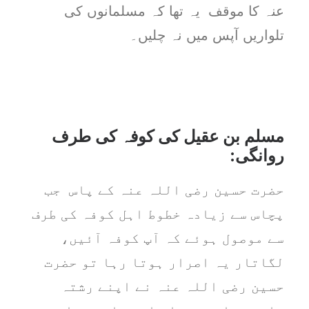
عنہ کا موقف یہ تھا کہ مسلمانوں کی
تلواریں آپس میں نہ چلیں۔
مسلم بن عقیل کی کوفہ کی طرف
روانگی:
حضرت حسین رضی اللہ عنہ کے پاس جب
پچاس سے زیادہ خطوط اہل کوفہ کی طرف
سے موصول ہوئے کہ آپ کوفہ آئیں،
لگاتار یہ اصرار ہوتا رہا تو حضرت
حسین رضی اللہ عنہ نے اپنے رشتہ