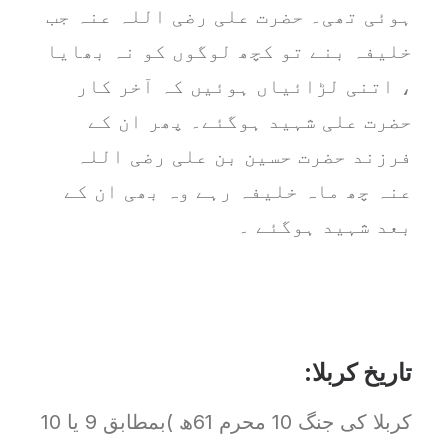
ہوئی تھی۔ حضرت علی رضی اللہ عنہ جب
خلیفہ بنے تو کچھ لوگوں کو نہ بھایا
، اتنی لڑائیاں ہوئیں کہ آخر کار
حضرت علی شہید ہوگئے۔ پھر ان کے
فرزند حضرت حسین بن علی رضی اللہ
عنہ چھ ماہ خلیفہ رہے وہ بھی ان کے
بعد شہید ہوگئے ۔
تاریخ کربلا:
کربلا کی جنگ 10 محرم 61ھ )بمطابق 9 یا 10