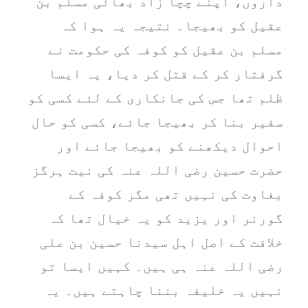
داروں، اپنے چچا زاد بھائی مسلم بن
عقیل کو بھیجا۔ نتیجہ یہ ہوا کہ
مسلم بن عقیل کو کوفہ کی حکومت نے
گرفتار کر کے قتل کر دیا، یہ ایسا
ظلم تھا جس کی جانکاری کے لئے کسی کو
سفیر بنا کر بھیجا جائے، کسی کو حال
احوال دیکھنے کو بھیجا جائے اور
حضرت حسین رضی اللہ عنہ کی نیت ہرگز
بغاوت کی نہیں تھی مگر کوفہ کے
گورنر اور یزید کو یہ خیال تھا کہ
خلافت کے اصل اہل سیدنا حسین بن علی
رضی اللہ عنہ ہی ہیں۔ کہیں ایسا تو
نہیں یہ خلیفہ بننا چاہتے ہیں۔ یہ