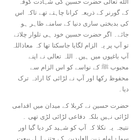
الله تعالٰی حضرت حسین کی شہادت کوفہ
کے گورنر کے ذریعہ کرانا چاہتے تھے تاکہ اس
کی بدبختی ساری دنیا کے سامنے ظاہر ہو
جائے۔ اگر حضرت حسین خود ہی تلوار چلاتے
تو آپ پر یہ الزام لگایا جاسکتا تھا کہ معاذاللہ
آپ باغیوں میں ہیں۔ اللہ تعالی نے اپنے
محبوب ﷺ کے نواسے کو اس الزام سے
محفوظ رکھا اور آپ نے لڑائی کا ارادہ ترک
دیا۔
حضرت حسین نے کربلا کے میدان میں اقدامی
لڑائی نہیں بلکہ دفاعی لڑائی لڑی تھی ۔
نتیجہ یہ نکلا کہ آپ کو شہید کر دیا گیا اور
سواۓ امام زین العابدین کے جتنے اہل بیعت