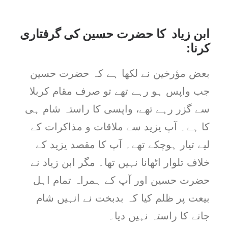
ابن زیاد کا حضرت حسین کی گرفتاری
کرنا:
بعض مؤرخین نے لکھا ہے کہ حضرت حسین
جب واپس ہو رہے تھے تو صرف مقام کربلا
سے گزر رہے تھے، واپسی کا راستہ شام ہی
کا ہے۔ آپ یزید سے ملاقات و مذاکرات کے
لیے تیار ہوچکے تھے۔ آپ کا مقصد یزید کے
خلاف تلوار اٹھانا نہیں تھا۔ مگر ابن زیاد نے
حضرت حسین اور آپ کے ہمراہ تمام اہل
بیعت پر ظلم کیا کہ بدبخت نے انہیں شام
جانے کا راستہ نہیں دیا۔