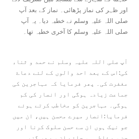
اور ظہر کی نماز پڑھائی۔ نماز کے بعد آپ
صلی اللہ علیہ وسلم نے خطبہ دیا۔ یہ آپ
صلی اللہ علیہ وسلم کا آخری خطبہ تھا۔
آپ صلی اللہ علیہ وسلم نے حمد و ثناء
کی:اس کے بعد احد والوں کے لئے دعاۓ
مغفرت کی۔ پھر فرمایا کہ مہاجرین کی
جماعت زیادہ ہوگی اور انصار کی کم
ہوگی۔ مہاجرین کو مخاطب کرتے ہوئے
فرمایا:انصار میرے محسن ہیں، ان میں
جو نیک ہوں ان سے حسن سلوک کرنا اور
جن سے غلطی ہو جائے ان سے در گزر