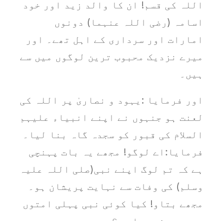
اللہ کی قسم! ان کا والد زید اور خود
اسامہ (رضی اللہ عنہما) دونوں
امارات اور سرداری کے اہل تھے۔ اور
میرے نزدیک محبوب ترین لوگوں میں سے
ہیں۔
اور فرمایا :یہود و نصاریٰ پر اللہ کی
لعنت ہو جنہوں نے اپنے انبیاء علیہم
السلام کی قبور کو سجدہ گاہ بنا لیا۔
فرمایا:اے لوگو! مجھے یہ بات پہنچی
ہے کہ تم لوگ اپنے نبی(صلی اللہ علیہ
وسلم) کی وفات سے نہایت پریشان ہو۔
مجھے بتاو! کیا کوئی نبی پہلی امتوں
میں ہمیشہ رہا ہے؟