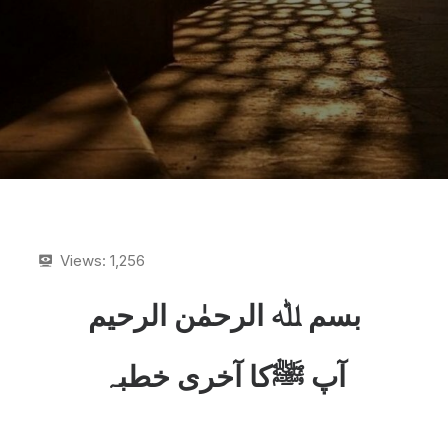
Views:
1,256
بسم ﷲ الرحمٰن الرحیم
آپ ﷺکا آخری خطبہ