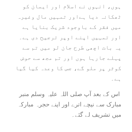
ہوں، انہوں نے اسلام اور ایمان کو
ٹھکانہ دیا ہےاور تمہیں مال وغیرہ
میں فقر کے باوجود شریک بنایا ہے
اور تمہیں اپنے اوپر ترجیح دی ہے۔
یہ بات اچھی طرح جان لو میں تم سے
پہلے جارہا ہوں اور تم مجھ سے حوض
کوثر پر ملو گے، جس کا وعدہ کیا گیا
ہے۔
اس کے بعد آپ صلی اللہ علیہ وسلم منبر
مبارک سے نیچے اترے اور اپنے حجرہ مبارکہ
میں تشریف لے گئے۔