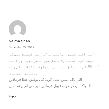
Saima Shah
December 15, 2024
اللہ اکبر کبیرا پڑھتے ہوںٔے ایسی کیفیت تھی کہ
جیسے خود اس مبارک محفل میں حاضر ہوں اور اپنے
آقا ﷺ کی مبارک زبان سے یہ مبارک الفاظ ادا ہوتے
ہوئے سن رہی ہوں
اللہ پاک ہمیں عمل کرنے کی توفیق عطا فرمادیں
اللہ پاک آپ کو خوب قبول فرمالیں نور جی آمین ثم آمین
Reply