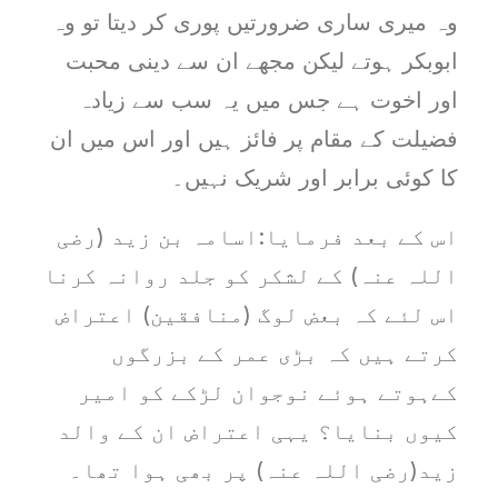
وہ میری ساری ضرورتیں پوری کر دیتا تو وہ
ابوبکر ہوتے لیکن مجھے ان سے دینی محبت
اور اخوت ہے جس میں یہ سب سے زیادہ
فضیلت کے مقام پر فائز ہیں اور اس میں ان
کا کوئی برابر اور شریک نہیں۔
اس کے بعد فرمایا:اسامہ بن زید (رضی
اللہ عنہ) کے لشکر کو جلد روانہ کرنا
اس لئے کہ بعض لوگ (منافقین) اعتراض
کرتے ہیں کہ بڑی عمر کے بزرگوں
کےہوتے ہوئے نوجوان لڑکے کو امیر
کیوں بنایا؟ یہی اعتراض ان کے والد
زید(رضی اللہ عنہ) پر بھی ہوا تھا۔