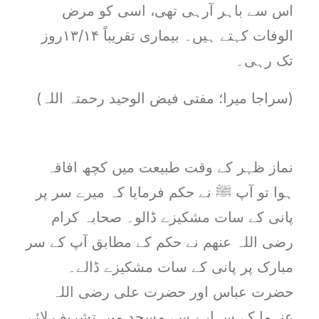
اس سے باہر آرہی تھی، اسی کو مرض
الوفات کہتے ہیں۔ بیماری تقریباً ۱۳/۱۴روز
تک رہی۔
(سراجا میرا؛ مفتی فیض الوحید رحمتہ اللہ)
نماز ظہر کے وقت طبیعت میں کچھ افاقہ
ہوا تو آپ ﷺ نے حکم فرمایا کہ میرے سر پر
پانی کے سات مشکیزے ڈالو۔ صحابہ کرام
رضی اللہ عنھم نے حکم کے مطابق آپ کے سر
مبارک پر پانی کے سات مشکیزے ڈالے۔
حضرت عباس اور حضرت علی رضی اللہ
عنہما کے سہارے سے مسجد میں تشریف لائے