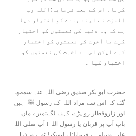
کرنا۔ اس کے بعد فرمایا:اللہ رب
العزت نے اپنے بندے کو اختیار دیا
ہے کہ وہ دنیا کی نعمتوں کو اختیار
کرے یا آخرت کی نعمتوں کو اختیار
کرے لیکن اس نے آخرت کی نعمتوں کو
اختیار کیا ۔
حضرت ابو بکر صدیق رضی اللہ عنہ سمجھ
گئے کہ اس سے مراد اللہ کے رسول ﷺ ہیں
اور زاروقطار رو پڑے، کہنے لگے:میرے ماں
باپ آپ پر قربان یا رسول اللہ! آپ صلی اللہ
علیہ وسلم نے فرمایا:اے ابوبکر! ٹھہرو، ذرا