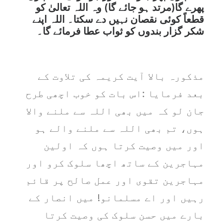
پھرے گا(مرتد ہو جائے گا) وہ اللہ تعالیٰ کو
قطعاً کوئی نقصان نہیں دے سکتا۔ اللہ اپنے
شکر گزار بندوں کو ثواب عطا فرمائے گا۔
مذکورہ بالا آیت کریمہ کی تلاوت کے
بعد فرمایا :اس بات کو خوب اچھی طرح
جان لو کہ میں بھی اللہ سے ملنے والا
ہوں، تم بھی اللہ سے ملنے والے ہو
اور میں وصیت کرتا ہوں کہ اولین
مہاجرین کے ساتھ اچھا سلوک کرو اور
مہاجرین تقوی اور عمل صالح پر قائم
رہیں اور اے مسلمانو! میں انصار کے
بارے میں حسن سلوک کی وصیت کرتا