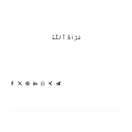
جَزَاكَ ٱللَّٰهُ