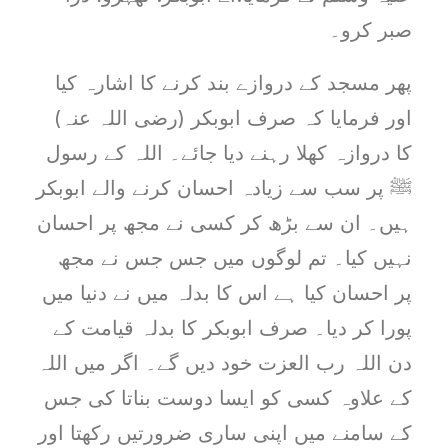
صبر کرو۔
پھر مسجد کے دروازے بند کرنے کا اشارہ کیا
اور فرمایا کہ صرف ابوبکر (رضی اللہ عنہ)
کا دروازہ کھلا رہنے دیا جائے۔ اللہ کے رسول
ﷺ پر سب سے زیادہ احسان کرنے والے ابوبکر
ہیں۔ ان سے بڑھ کر کسی نے مجھ پر احسان
نہیں کیا۔ تم لوگوں میں جس جس نے مجھ
پر احسان کیا ہے اس کا بدلہ میں نے دنیا میں
پورا کر دیا۔ صرف ابوبکر کا بدلہ قیامت کے
دن اللہ رب العزت خود دیں گے۔ اگر میں اللہ
کے علاوہ کسی کو ایسا دوست بناتا کی جس
کے سامنے میں اپنی ساری ضرورتیں رکھتا اور