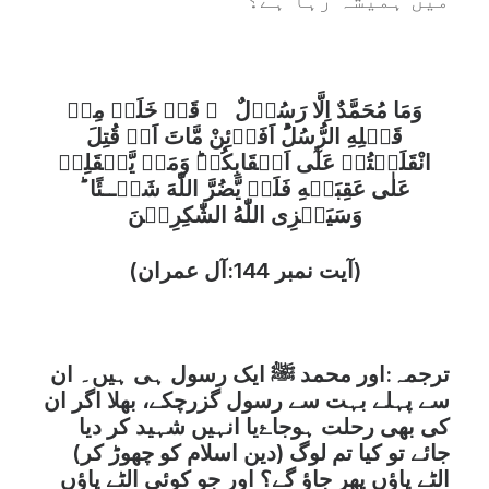
وَمَا مُحَمَّدٌ اِلَّا رَسُوۡلٌ ۚ قَدۡ خَلَتۡ مِنۡ
قَبۡلِهِ الرُّسُلُ‌ؕ اَفَا۟ئِنْ مَّاتَ اَوۡ قُتِلَ
انْقَلَبۡتُمۡ عَلٰٓى اَعۡقَابِكُمۡ‌ؕ وَمَنۡ يَّنۡقَلِبۡ
عَلٰى عَقِبَيۡهِ فَلَنۡ يَّضُرَّ اللّٰهَ شَيۡــئًا‌ ؕ
وَسَيَجۡزِى اللّٰهُ الشّٰكِرِيۡنَ
(آیت نمبر 144:آل عمران)
ترجمہ:اور محمد ﷺ ایک رسول ہی ہیں۔ ان
سے پہلے بہت سے رسول گزرچکے، بھلا اگر ان
کی بھی رحلت ہوجاۓیا انہیں شہید کر دیا
جائے تو کیا تم لوگ (دین اسلام کو چھوڑ کر)
الٹے پاؤں پھر جاؤ گے؟ اور جو کوئی الٹے پاؤں