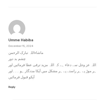
Umme Habiba
December 15, 2024
ماشاءاللہ تبارک الرحمن
چشم بد دور
اللہ عز وجل سے دعاء ہے کہ اللہ مزید ترقی عطا فرمائیں اور
ہر موڑ پے ہر راستے پے ہر مشکل میں آپکا مددگار ہو ۔۔۔اور
آپکو قبول فرمائیں
Reply