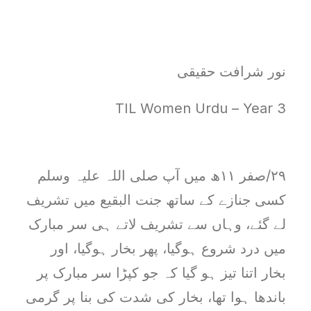
نور شرافت حقیقی
TIL Women Urdu – Year 3
۲۹/صفر ۱۱ھ میں آپ صلی اللہ علیہ وسلم
کسی جنازے کے ساتھ جنت البقیع میں تشریف
لے گئے، وہاں سے تشریف لاتے ہی سر مبارک
میں درد شروع ہوگیا، پھر بخار ہوگیا، اور
بخار اتنا تیز ہو گیا کہ جو کپڑا سر مبارک پر
باندھا ہوا تھا، بخار کی شدت کی بنا پر گرمی