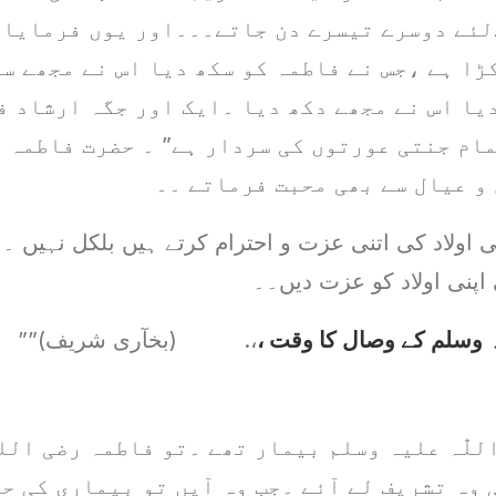
لئے دوسرے تیسرے دن جاتے۔۔۔اور یوں فرمایا 
ڑا ہے ،جس نے فاطمہ کو سکھ دیا اس نے مجھے سک
یا اس نے مجھے دکھ دیا ۔ایک اور جگہ ارشاد ف
ام جنتی عورتوں کی سردار ہے” ۔ حضرت فاطمہ ہ
و عیال سے بھی محبت فرماتے ۔۔
نی اولاد کی اتنی عزت و احترام کرتے ہیں بلکل نہیں 
اپنی اولاد کو عزت دیں۔۔
یہ وسلم کے وصال کا وقت ،
،. (بخآری شریف)””
للّٰہ علیہ وسلم بیمار تھے ۔تو فاطمہ رضی الل
ی وہ تشریف لے آئے ۔جب وہ آیں تو بیماری کی ح