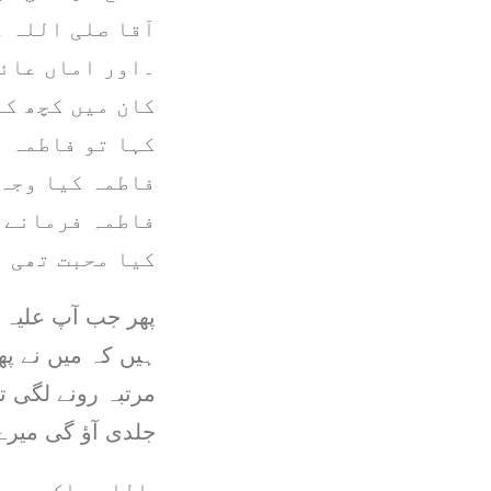
آقا صلی اللہ ع
۔اور اماں عائش
کان میں کچھ کہ
کہا تو فاطمہ 
فاطمہ کیا وجہ 
فاطمہ فرمانے ل
کیا محبت تھی ۔
پھر جب آپ علیہ 
ہیں کہ میں نے پھ
مرتبہ رونے لگی ت
جلدی آؤ گی میرے 
اللہ پاک ہمیں 