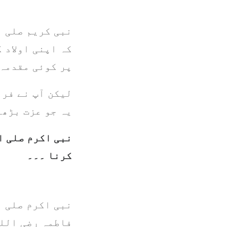
نبی کریم صلی ا
کہ اپنی اولاد ک
پر کوئی مقدمہ 
لیکن آپ نے فرم
یہ جو عزت بڑھا
نبی اکرم صلی ا
کرنا ۔۔۔
(خطب
نبی اکرم صلی ا
فاطمہ رضی اللہ