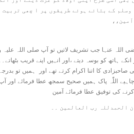
وسلم کے بتائے ہوئے طریقوں پر ا چھی تربیت 
آمین،،
اللہ عنہا جب تشریف لاتیں تو آپ صلی اللہ علیہ و
انکے ہاتھ کو بوسہ دیتے ،اور انہیں اپنے قریب بٹھاتے۔۔
 صاحبزادی کا اتنا اکرام کرتے تھے اور ہمیں تو بدرجہ ا
یے اللّٰہ پاک ہمیں صحیح سمجھ عطا فرمائے اور آپ ک
رنے کی توفیق عطا فرمائے آمین
ن الحمدللہ رب العالمین ۔۔