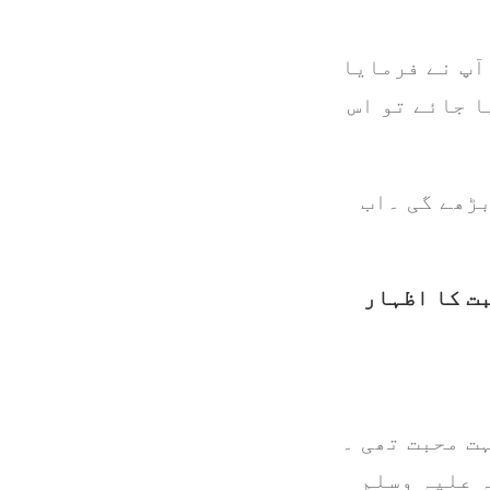
 آپ نے فرمایا
ا جائے تو اس
بڑھے گی ۔اب
بت کا اظہار
ت محبت تھی ۔
ہ علیہ وسلم