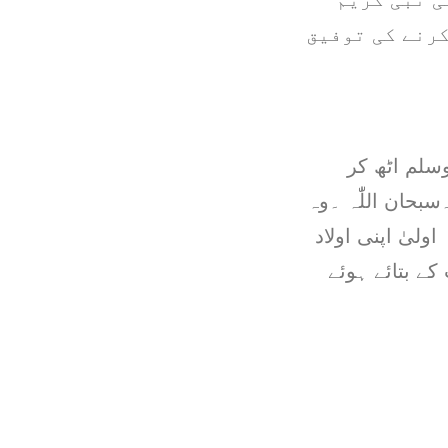
کرنے کی توفیق
سلم اٹھ کر
سبحان اللّٰہ ۔وہ
ولیٰ اپنی اولاد
ے بتائے ہوئے