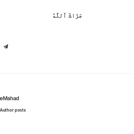
جَزَاكَ ٱللَّٰهُ
eMahad
Author posts