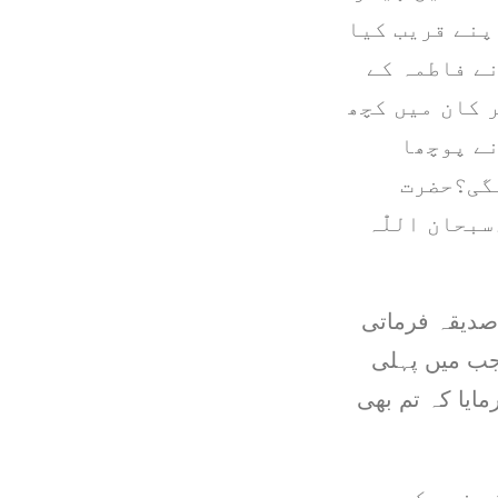
پنے قریب کیا
نے فاطمہ کے
 کان میں کچھ
نے پوچھا
لگی؟حضرت
بحان اللّٰہ
صدیقہ فرماتی
 جب میں پہلی
مایا کہ تم بھی
ی نبی کریم