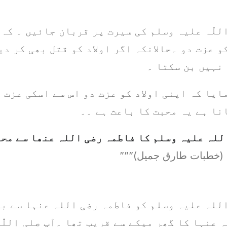
للّٰہ علیہ وسلم کی سیرت پر قربان جائیں ۔ کہ
و عزت دو ۔حالانکہ اگر اولاد کو قتل بھی کر دی
نہیں بن سکتا ۔
ایا کہ اپنی اولاد کو عزت دو اس سے اسکی عزت 
نا ہے یہ محبت کا باعث ہے ۔۔
للہ علیہ وسلم کا فاطمہ رضی اللہ عنھا سے مح
ات طارق جمیل)”””
للہ علیہ وسلم کو فاطمہ رضی اللہ عنہا سے بہ
 عنہا کا گھر میکے سے قریب تھا ۔آپ صلی اللّٰ