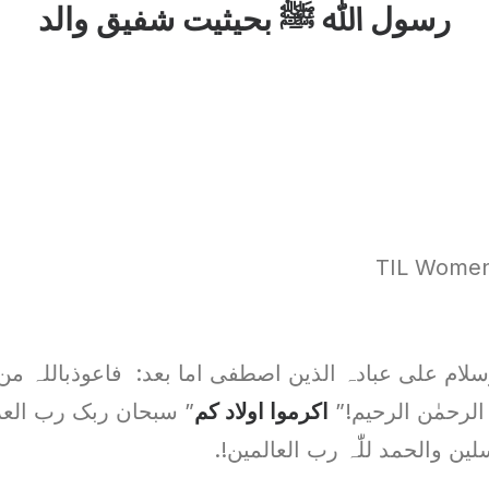
رسول ﷲ ﷺ بحیثیت شفیق والد
TIL Women
لام علی عبادہ الذین اصطفی اما بعد: فاعوذباللہ من
 الرحمٰن الرحیم!”
اکرموا اولاد کم
” سبحان ربک رب الع
ن والحمد للّٰہ رب العالمین!.