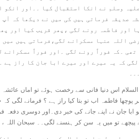
لیہ وسلم نے انکا استقبال کیا ۔۔اور انکو ا
ہ صدیقہ فرماتی ہیں کی میں نے دیکھا کہ آپ 
ا اور فاطمہ رونے لگی ،پھر قریب کیا اور پھر
رضی اللہ عنہا مسکرانے لگی،فرماتی ہیں میں 
تھی ۔کہ فوراً رونے لگی ۔اور فوراً مسکرانے 
گی کہ یہ میرے اور میرے ابا جان کا راز ہے ۔س
۔۔
السلام اس دنیا فانی سے رخصت ہوئے تو اماں عائشہ 
ر پوچھا فاطمہ اب تو بتا کیا راز ہے ؟ فرمانے لگی کہ
و ابا جان نے اپنے جانے کی خبر دی۔اور دوسری دفعہ فر
پیچھے تو میں یہ سن کر ہنسنے لگی۔۔ سبحان اللہ ،
بھی اسی طرح اپنی اولاد کو عزت دینے اور انک