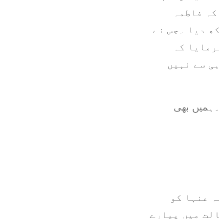
کہ فاطمہ
ھ دیا ۔جس نے
رمایا کہ
ی سے نہیں
۔۔ہمیں بھی
ہ عنہا کو
الت میں پیارے