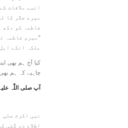
انسے ملاقات کے
میرے جگر کا ٹک
فاطمہ کو دکھ د
”میری فاطمہ تم
بلکہ انکے اہل 
کیا آج ہم بھی اپ
چاہیے کہ ہم بھی 
آپ صلی اللّٰہ عل
نبی اکرم صلی ا
اطلاع دی گئی ک