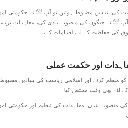
 کی بنیادیں مضبوط ہوئیں تو آپ ﷺ نے حکومتی امو
 آپ ﷺ نے جنگوں کی منصوبہ بندی کی، معاہدات ترتیب 
ق کی حفاظت کے لیے اقدامات کیے۔
اہدات اور حکمت عملی
 منظم کرنے اور اسلامی ریاست کی بنیادیں مضبوط ک
ے لئے بھی وقت مختص کیا۔
ی منصوبہ بندی، معاہدات کی تنظیم اور حکومتی امو
۔