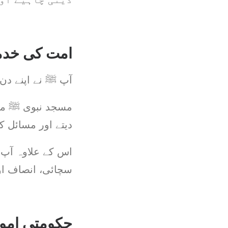
امت کی خدمت
آپ ﷺ نے اپنے دن
مسجد نبوی ﷺ میں
دیتے اور مسائل ک
اس کے علاوہ آپ ﷺ
سچائی، انصاف او
حکومتی امور