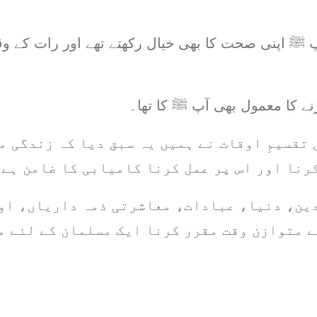
 ﷺ اپنی صحت کا بھی خیال رکھتے تھے اور رات کے وق
نے کا معمول بھی آپ ﷺ کا تھا۔
تقسیمِ اوقات نے ہمیں یہ سبق دیا کہ زندگی م
رنا اور اس پر عمل کرنا کامیابی کا ضامن ہے۔
دین، دنیا، عبادات، معاشرتی ذمہ داریاں، او
 متوازن وقت مقرر کرنا ایک مسلمان کے لئے مش