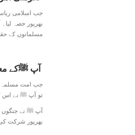
جب اسلامی ریاست
بھرپور حصہ لیا۔
مسلمانوں کے حقو
آپ ﷺکے مع
جب امت مسلمہ کو
تو آپ ﷺ نے اس ک
آپ ﷺ نے جنگوں ک
بھرپور شرکت کی