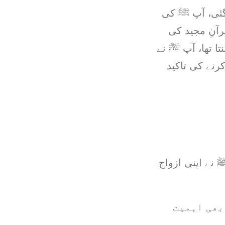
گئی، آپ ﷺ کی
رآنِ مجید کی
تا تھا، آپ ﷺ نے
کرنے کی تاکید
 نے اپنی ازواج
بھی اہمیت