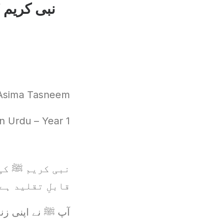
نبی کریم 
Asima Tasneem
 Urdu – Year 1
نبی کریم ﷺ کی 
قابلِ تقلید ہے
آپ ﷺ نے اپنی زن