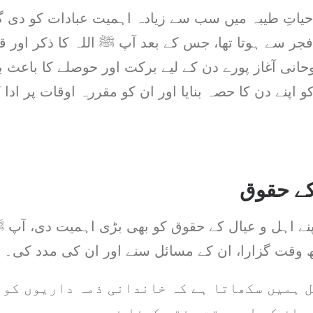
یاتِ طیبہ میں سب سے زیادہ اہمیت عبادات کو دی 
ِ فجر سے ہوتا تھا، جس کے بعد آپ ﷺ اللہ کا ذکر اور ق
حانی آغاز پورے دن کے لیے برکت اور حوصلے کا باعث بن
و اپنے دن کا حصہ بنایا اور ان کو مقررہ اوقات پر ادا 
کے حقوق
نے اہل و عیال کے حقوق کو بھی بڑی اہمیت دی، آپ ﷺ
وقت گزارا، ان کے مسائل سنے اور ان کی مدد کی۔
 ہمیں سکھاتا ہے کہ خاندانی ذمہ داریوں کو 
 ان کے لیے وقت مختص کرنا ضروری ہے۔