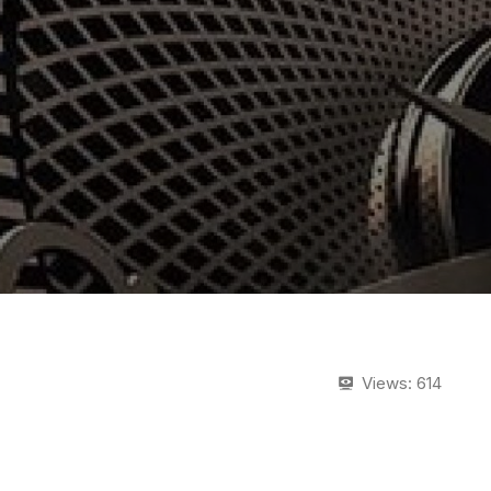
Views:
614