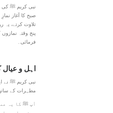
نبی کریم ﷺ کی ح
صبح کا آغاز نماز
تلاوت کرتے، یہ رو
پنج وقتہ نمازوں ک
فرمائی۔
اہل و عیال 
نبی کریم ﷺ نے اپ
مطہرات کے ساتھ 
آپ ﷺ کا یہ عمل
دینی چاہیے اور