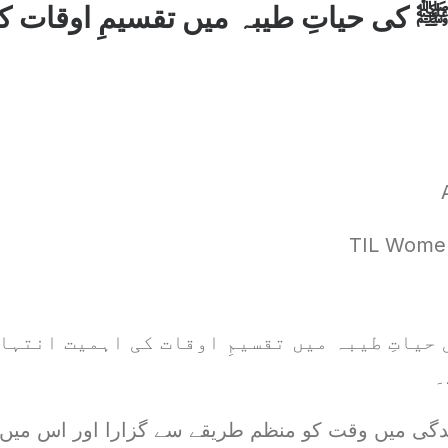
ﷺ کی حیاتِ طیبہ میں تقسیمِ اوقات 
TIL Women
حیاتِ طیبہ میں تقسیمِ اوقات کی اہمیت انتہا
۔
دگی میں وقت کو منظم طریقے سے گزارا اور اس میں