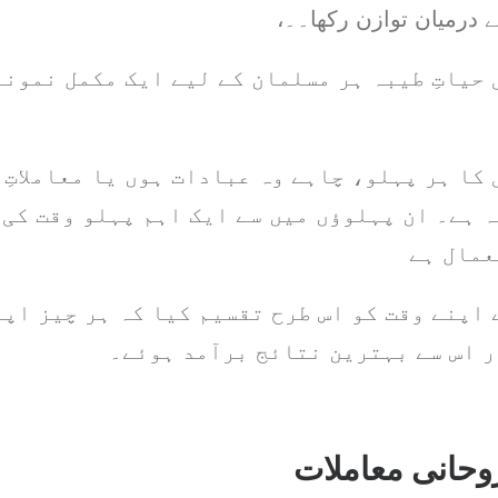
ے درمیان توازن رکھا۔۔،
حیاتِ طیبہ ہر مسلمان کے لیے ایک مکمل نمونہ 
کا ہر پہلو، چاہے وہ عبادات ہوں یا معاملاتِ
 ہے۔ ان پہلوؤں میں سے ایک اہم پہلو وقت کی 
عمال ہے
اپنے وقت کو اس طرح تقسیم کیا کہ ہر چیز اپن
ر اس سے بہترین نتائج برآمد ہوئے۔
روحانی معاملات