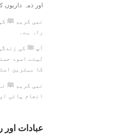
اور ذمہ داریوں ک
نبی کریم ﷺ کی 
راہ ہے۔
آپ ﷺ کی زندگی 
لیئے اسوۃ حسنہ
کا بہترین است
نبی کریم ﷺ نے 
انجام پائی او
عبادات اور 