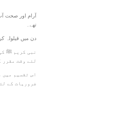
آرام اور صحت آپ
تھے۔
دن میں قیلولہ کر
نبی کریم ﷺ کی 
لئے وقت مقرر ک
اس تقسیم میں 
ضروریات کے لئے